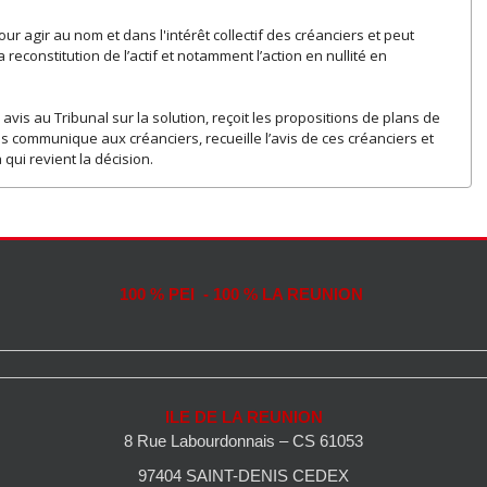
pour agir au nom et dans l'intérêt collectif des créanciers et peut
reconstitution de l’actif et notamment l’action en nullité en
avis au Tribunal sur la solution, reçoit les propositions de plans de
communique aux créanciers, recueille l’avis de ces créanciers et
qui revient la décision.
100 % PEI - 100 % LA REUNION
ILE DE LA REUNION
8 Rue Labourdonnais – CS 61053
97404 SAINT-DENIS CEDEX