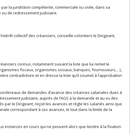
 par la juridiction compétente, commerciale ou civile, dans sa
 ou de redressement judiciaire.
ntérêt collectif des créanciers, conseille volontiers le Dirigeant,
 créanciers connus, notamment suivant la liste que lui remet le
(organismes fiscaux, organismes sociaux, banques, fournisseurs,…),
ière contradictoire et en dresse la liste qu’il soumet à l’approbation
les bordereaux de demandes d’avance des créances salariales dues à
redressement judiciaire, auprès de l’AGS à la demande et au vu des
ar le Dirigeant, reçoit les avances et règle les salariés ainsi que
ariale correspondant à ces avances, le tout dans la limite de la
 aux instances en cours qui ne peuvent alors que tendre à la fixation