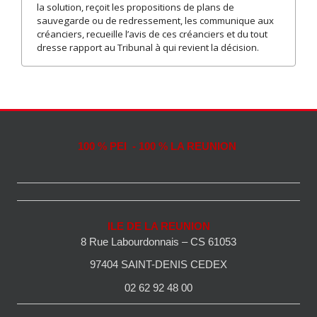
la solution, reçoit les propositions de plans de
sauvegarde ou de redressement, les communique aux
créanciers, recueille l’avis de ces créanciers et du tout
dresse rapport au Tribunal à qui revient la décision.
100 % PEI - 100 % LA REUNION
ILE DE LA REUNION
8 Rue Labourdonnais – CS 61053
97404 SAINT-DENIS CEDEX
02 62 92 48 00