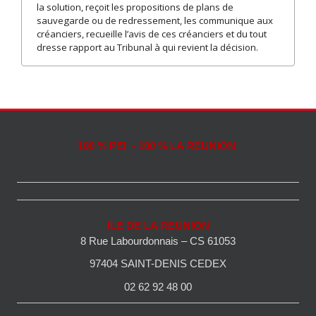
la solution, reçoit les propositions de plans de
sauvegarde ou de redressement, les communique aux
créanciers, recueille l’avis de ces créanciers et du tout
dresse rapport au Tribunal à qui revient la décision.
100 % PEI - 100 % LA REUNION
ILE DE LA REUNION
8 Rue Labourdonnais – CS 61053
97404 SAINT-DENIS CEDEX
02 62 92 48 00