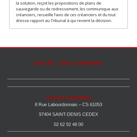
la solution, reçoit les propositions de plans de
sauvegarde ou de redressement, les communique aux
créanciers, recueille l’avis de ces créanciers et du tout
dresse rapport au Tribunal à qui revient la décision.
100 % PEI - 100 % LA REUNION
ILE DE LA REUNION
8 Rue Labourdonnais – CS 61053
97404 SAINT-DENIS CEDEX
02 62 92 48 00