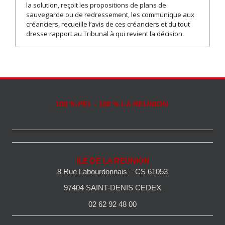
la solution, reçoit les propositions de plans de
sauvegarde ou de redressement, les communique aux
créanciers, recueille l’avis de ces créanciers et du tout
dresse rapport au Tribunal à qui revient la décision.
100 % PEI - 100 % LA REUNION
ILE DE LA REUNION
8 Rue Labourdonnais – CS 61053
97404 SAINT-DENIS CEDEX
02 62 92 48 00