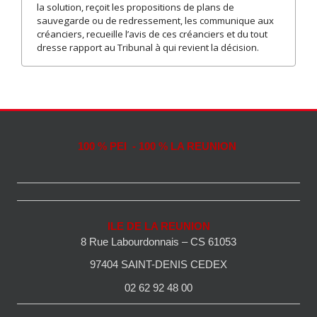
la solution, reçoit les propositions de plans de
sauvegarde ou de redressement, les communique aux
créanciers, recueille l’avis de ces créanciers et du tout
dresse rapport au Tribunal à qui revient la décision.
100 % PEI - 100 % LA REUNION
ILE DE LA REUNION
8 Rue Labourdonnais – CS 61053
97404 SAINT-DENIS CEDEX
02 62 92 48 00