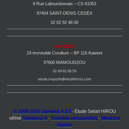
8 Rue Labourdonnais – CS 61053
97404 SAINT-DENIS CEDEX
02 62 92 48 00
MAYOTTE
24 immeuble Coralium – BP 116 Kaweni
97600 MAMOUDZOU
02 69 62 08 59
etude.mayotte@etudehirou.com
© 2008-2026 Gemweb 4.3.0
- Etude Selarl HIROU
utilise
Gemarcur ©
-
Données personnelles
-
Mentions
légales