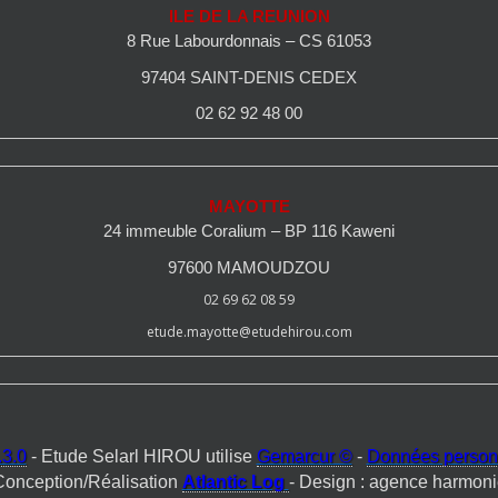
ILE DE LA REUNION
8 Rue Labourdonnais – CS 61053
97404 SAINT-DENIS CEDEX
02 62 92 48 00
MAYOTTE
24 immeuble Coralium – BP 116 Kaweni
97600 MAMOUDZOU
02 69 62 08 59
etude.mayotte@etudehirou.com
3.0
- Etude Selarl HIROU utilise
Gemarcur ©
-
Données person
Conception/Réalisation
Atlantic Log
- Design : agence harmoni