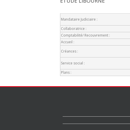
ETUDE LIBOURNE
Mandataire Judiciaire :
Collaboratrice :
Comptabilité/ Recouvrement :
Accueil :
Créances :
Service social :
Plans :