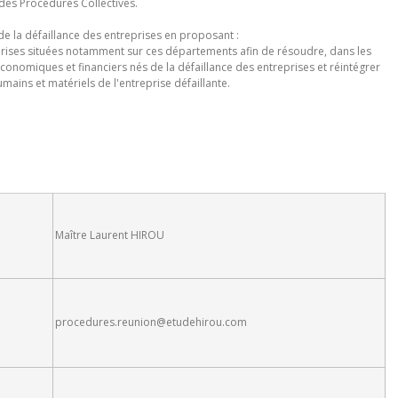
s des Procédures Collectives.
de la défaillance des entreprises en proposant :
eprises situées notamment sur ces départements afin de résoudre, dans les
conomiques et financiers nés de la défaillance des entreprises et réintégrer
ins et matériels de l'entreprise défaillante.
Maître Laurent HIROU
procedures.reunion@etudehirou.com