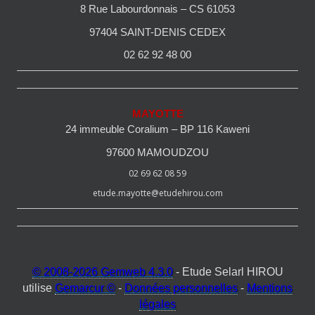
8 Rue Labourdonnais – CS 61053
97404 SAINT-DENIS CEDEX
02 62 92 48 00
MAYOTTE
24 immeuble Coralium – BP 116 Kaweni
97600 MAMOUDZOU
02 69 62 08 59
etude.mayotte@etudehirou.com
© 2008-2026 Gemweb 4.3.0
- Etude Selarl HIROU
utilise
Gemarcur ©
-
Données personnelles
-
Mentions
légales