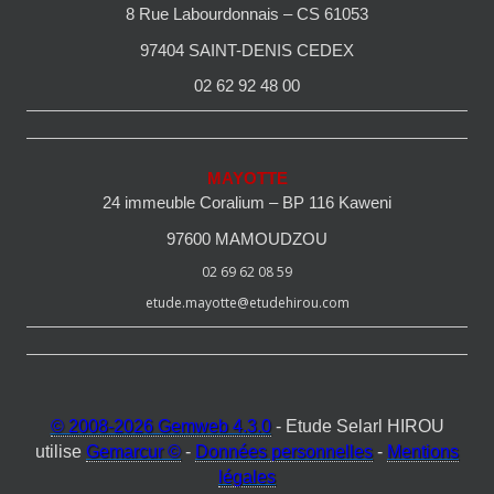
8 Rue Labourdonnais – CS 61053
97404 SAINT-DENIS CEDEX
02 62 92 48 00
MAYOTTE
24 immeuble Coralium – BP 116 Kaweni
97600 MAMOUDZOU
02 69 62 08 59
etude.mayotte@etudehirou.com
© 2008-2026 Gemweb 4.3.0
- Etude Selarl HIROU
utilise
Gemarcur ©
-
Données personnelles
-
Mentions
légales