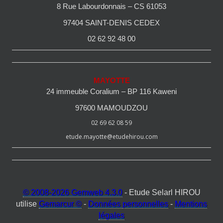
8 Rue Labourdonnais – CS 61053
97404 SAINT-DENIS CEDEX
02 62 92 48 00
MAYOTTE
24 immeuble Coralium – BP 116 Kaweni
97600 MAMOUDZOU
02 69 62 08 59
etude.mayotte@etudehirou.com
© 2008-2026 Gemweb 4.3.0
- Etude Selarl HIROU
utilise
Gemarcur ©
-
Données personnelles
-
Mentions
légales