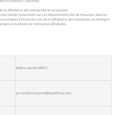
s des Procédures Collectives.
de la défaillance des entreprises en proposant :
eprises situées notamment sur ces départements afin de résoudre, dans les
conomiques et financiers nés de la défaillance des entreprises et réintégrer
ins et matériels de l'entreprise défaillante.
Maître Laurent HIROU
procedures.reunion@etudehirou.com