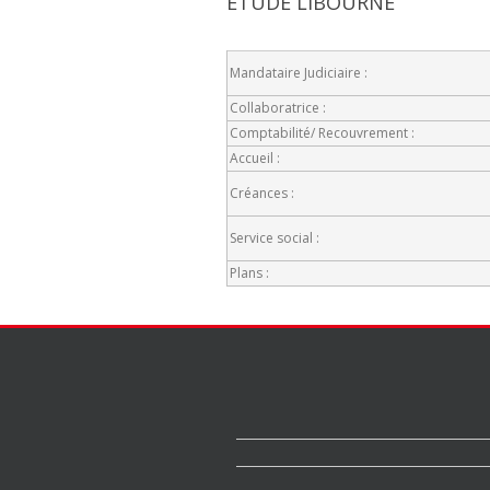
ETUDE LIBOURNE
Mandataire Judiciaire :
Collaboratrice :
Comptabilité/ Recouvrement :
Accueil :
Créances :
Service social :
Plans :