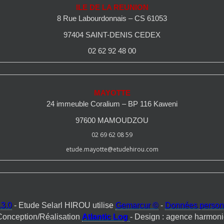
ILE DE LA REUNION
8 Rue Labourdonnais – CS 61053
97404 SAINT-DENIS CEDEX
02 62 92 48 00
MAYOTTE
24 immeuble Coralium – BP 116 Kaweni
97600 MAMOUDZOU
02 69 62 08 59
etude.mayotte@etudehirou.com
3.0
- Etude Selarl HIROU utilise
Gemarcur ©
-
Données person
Conception/Réalisation
Atlantic Log
- Design : agence harmoni