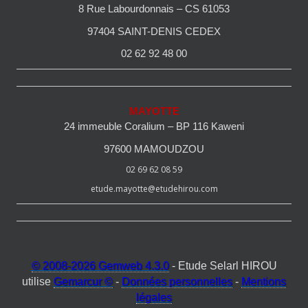
8 Rue Labourdonnais – CS 61053
97404 SAINT-DENIS CEDEX
02 62 92 48 00
MAYOTTE
24 immeuble Coralium – BP 116 Kaweni
97600 MAMOUDZOU
02 69 62 08 59
etude.mayotte@etudehirou.com
© 2008-2026 Gemweb 4.3.0
- Etude Selarl HIROU
utilise
Gemarcur ©
-
Données personnelles
-
Mentions
légales