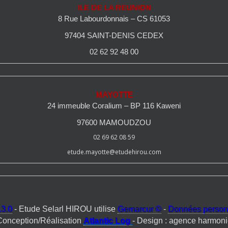
ILE DE LA REUNION
8 Rue Labourdonnais – CS 61053
97404 SAINT-DENIS CEDEX
02 62 92 48 00
MAYOTTE
24 immeuble Coralium – BP 116 Kaweni
97600 MAMOUDZOU
02 69 62 08 59
etude.mayotte@etudehirou.com
3.0
- Etude Selarl HIROU utilise
Gemarcur ©
-
Données person
Conception/Réalisation
Atlantic Log
- Design : agence harmoni