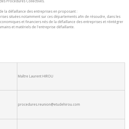
s des Procédures Collectives.
de la défaillance des entreprises en proposant :
eprises situées notamment sur ces départements afin de résoudre, dans les
conomiques et financiers nés de la défaillance des entreprises et réintégrer
ins et matériels de l'entreprise défaillante.
Maître Laurent HIROU
procedures.reunion@etudehirou.com