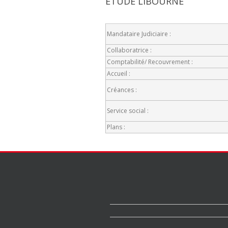
ETUDE LIBOURNE
Mandataire Judiciaire :
Collaboratrice :
Comptabilité/ Recouvrement :
Accueil :
Créances :
Service social :
Plans :