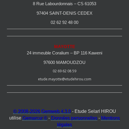
8 Rue Labourdonnais – CS 61053
97404 SAINT-DENIS CEDEX
02 62 92 48 00
MAYOTTE
24 immeuble Coralium – BP 116 Kaweni
97600 MAMOUDZOU
02 69 62 08 59
etude.mayotte@etudehirou.com
© 2008-2026 Gemweb 4.3.0
- Etude Selarl HIROU
utilise
Gemarcur ©
-
Données personnelles
-
Mentions
légales