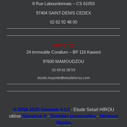
8 Rue Labourdonnais – CS 61053
97404 SAINT-DENIS CEDEX
02 62 92 48 00
MAYOTTE
24 immeuble Coralium – BP 116 Kaweni
97600 MAMOUDZOU
02 69 62 08 59
etude.mayotte@etudehirou.com
© 2008-2026 Gemweb 4.3.0
- Etude Selarl HIROU
utilise
Gemarcur ©
-
Données personnelles
-
Mentions
légales