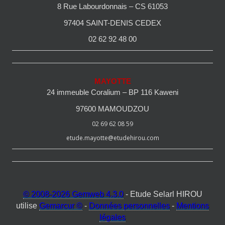
8 Rue Labourdonnais – CS 61053
97404 SAINT-DENIS CEDEX
02 62 92 48 00
MAYOTTE
24 immeuble Coralium – BP 116 Kaweni
97600 MAMOUDZOU
02 69 62 08 59
etude.mayotte@etudehirou.com
© 2008-2026 Gemweb 4.3.0
- Etude Selarl HIROU
utilise
Gemarcur ©
-
Données personnelles
-
Mentions
légales