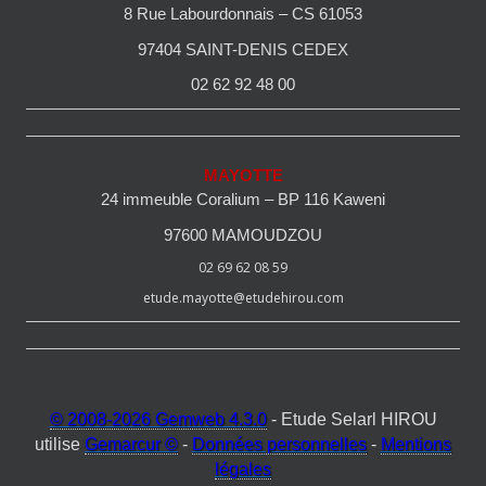
8 Rue Labourdonnais – CS 61053
97404 SAINT-DENIS CEDEX
02 62 92 48 00
MAYOTTE
24 immeuble Coralium – BP 116 Kaweni
97600 MAMOUDZOU
02 69 62 08 59
etude.mayotte@etudehirou.com
© 2008-2026 Gemweb 4.3.0
- Etude Selarl HIROU
utilise
Gemarcur ©
-
Données personnelles
-
Mentions
légales