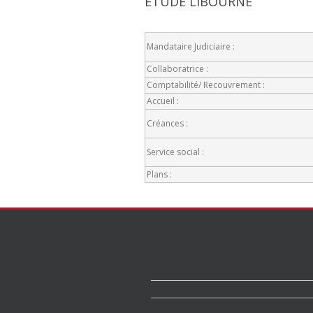
ETUDE LIBOURNE
Mandataire Judiciaire :
Collaboratrice :
Comptabilité/ Recouvrement :
Accueil :
Créances :
Service social :
Plans :