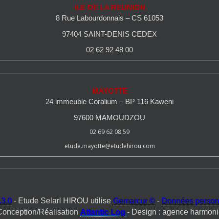
ILE DE LA REUNION
8 Rue Labourdonnais – CS 61053
97404 SAINT-DENIS CEDEX
02 62 92 48 00
MAYOTTE
24 immeuble Coralium – BP 116 Kaweni
97600 MAMOUDZOU
02 69 62 08 59
etude.mayotte@etudehirou.com
3.0
- Etude Selarl HIROU utilise
Gemarcur ©
-
Données person
Conception/Réalisation
Atlantic Log
- Design : agence harmoni