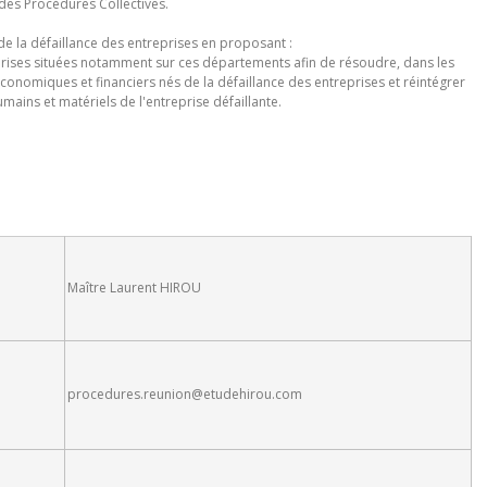
s des Procédures Collectives.
de la défaillance des entreprises en proposant :
eprises situées notamment sur ces départements afin de résoudre, dans les
conomiques et financiers nés de la défaillance des entreprises et réintégrer
ins et matériels de l'entreprise défaillante.
Maître Laurent HIROU
procedures.reunion@etudehirou.com