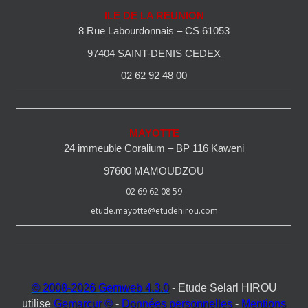
ILE DE LA REUNION
8 Rue Labourdonnais – CS 61053
97404 SAINT-DENIS CEDEX
02 62 92 48 00
MAYOTTE
24 immeuble Coralium – BP 116 Kaweni
97600 MAMOUDZOU
02 69 62 08 59
etude.mayotte@etudehirou.com
© 2008-2026 Gemweb 4.3.0
- Etude Selarl HIROU
utilise
Gemarcur ©
-
Données personnelles
-
Mentions