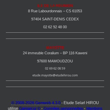
ILE DE LA REUNION
8 Rue Labourdonnais – CS 61053
97404 SAINT-DENIS CEDEX
02 62 92 48 00
MAYOTTE
24 immeuble Coralium – BP 116 Kaweni
97600 MAMOUDZOU
02 69 62 08 59
etude.mayotte@etudehirou.com
© 2008-2026 Gemweb 4.3.0
- Etude Selarl HIROU
utilise
Gemarcur ©
-
Données personnelles
-
Mentions