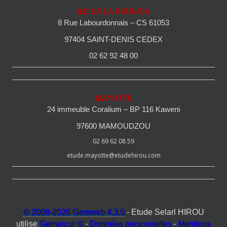
ILE DE LA REUNION
8 Rue Labourdonnais – CS 61053
97404 SAINT-DENIS CEDEX
02 62 92 48 00
MAYOTTE
24 immeuble Coralium – BP 116 Kaweni
97600 MAMOUDZOU
02 69 62 08 59
etude.mayotte@etudehirou.com
© 2008-2026 Gemweb 4.3.0
- Etude Selarl HIROU
utilise
Gemarcur ©
-
Données personnelles
-
Mentions