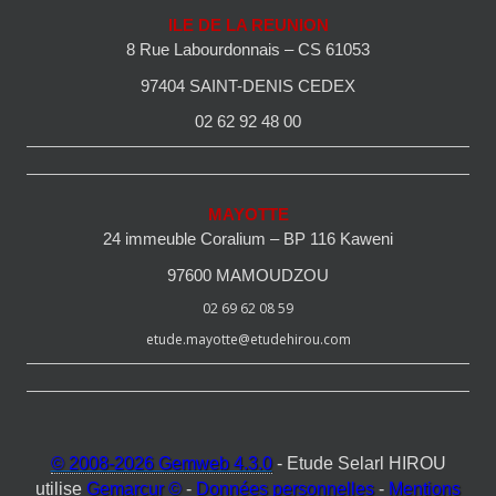
ILE DE LA REUNION
8 Rue Labourdonnais – CS 61053
97404 SAINT-DENIS CEDEX
02 62 92 48 00
MAYOTTE
24 immeuble Coralium – BP 116 Kaweni
97600 MAMOUDZOU
02 69 62 08 59
etude.mayotte@etudehirou.com
© 2008-2026 Gemweb 4.3.0
- Etude Selarl HIROU
utilise
Gemarcur ©
-
Données personnelles
-
Mentions