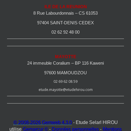
ILE DE LA REUNION
8 Rue Labourdonnais – CS 61053
97404 SAINT-DENIS CEDEX
02 62 92 48 00
MAYOTTE
24 immeuble Coralium – BP 116 Kaweni
97600 MAMOUDZOU
02 69 62 08 59
etude.mayotte@etudehirou.com
© 2008-2026 Gemweb 4.3.0
- Etude Selarl HIROU
utilise
Gemarcur ©
-
Données personnelles
-
Mentions