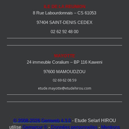
ILE DE LA REUNION
8 Rue Labourdonnais – CS 61053
97404 SAINT-DENIS CEDEX
02 62 92 48 00
MAYOTTE
24 immeuble Coralium – BP 116 Kaweni
97600 MAMOUDZOU
02 69 62 08 59
etude.mayotte@etudehirou.com
© 2008-2026 Gemweb 4.3.0
- Etude Selarl HIROU
utilise
Gemarcur ©
-
Données personnelles
-
Mentions