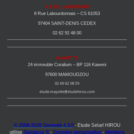
ILE DE LA REUNION
8 Rue Labourdonnais – CS 61053
97404 SAINT-DENIS CEDEX
02 62 92 48 00
MAYOTTE
24 immeuble Coralium – BP 116 Kaweni
97600 MAMOUDZOU
02 69 62 08 59
etude.mayotte@etudehirou.com
© 2008-2026 Gemweb 4.3.0
- Etude Selarl HIROU
utilise
Gemarcur ©
-
Données personnelles
-
Mentions