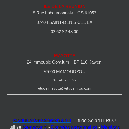
ILE DE LA REUNION
8 Rue Labourdonnais – CS 61053
97404 SAINT-DENIS CEDEX
02 62 92 48 00
MAYOTTE
24 immeuble Coralium – BP 116 Kaweni
97600 MAMOUDZOU
02 69 62 08 59
etude.mayotte@etudehirou.com
© 2008-2026 Gemweb 4.3.0
- Etude Selarl HIROU
utilise
Gemarcur ©
-
Données personnelles
-
Mentions