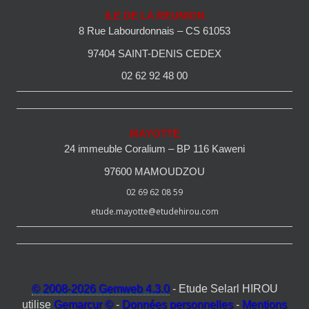
ILE DE LA REUNION
8 Rue Labourdonnais – CS 61053
97404 SAINT-DENIS CEDEX
02 62 92 48 00
MAYOTTE
24 immeuble Coralium – BP 116 Kaweni
97600 MAMOUDZOU
02 69 62 08 59
etude.mayotte@etudehirou.com
© 2008-2026 Gemweb 4.3.0
- Etude Selarl HIROU
utilise
Gemarcur ©
-
Données personnelles
-
Mentions