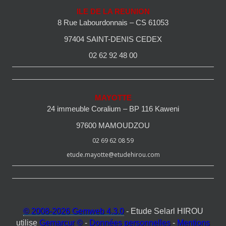
ILE DE LA REUNION
8 Rue Labourdonnais – CS 61053
97404 SAINT-DENIS CEDEX
02 62 92 48 00
MAYOTTE
24 immeuble Coralium – BP 116 Kaweni
97600 MAMOUDZOU
02 69 62 08 59
etude.mayotte@etudehirou.com
© 2008-2026 Gemweb 4.3.0
- Etude Selarl HIROU
utilise
Gemarcur ©
-
Données personnelles
-
Mentions