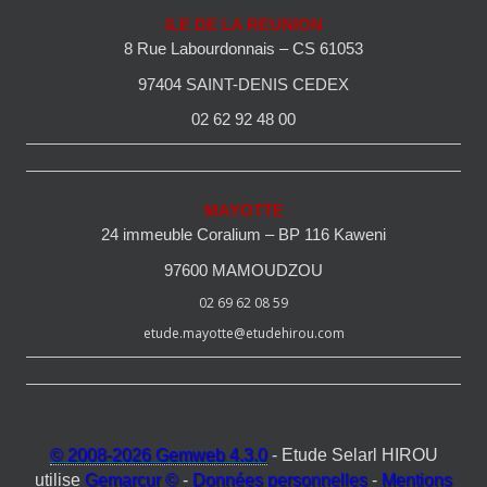
ILE DE LA REUNION
8 Rue Labourdonnais – CS 61053
97404 SAINT-DENIS CEDEX
02 62 92 48 00
MAYOTTE
24 immeuble Coralium – BP 116 Kaweni
97600 MAMOUDZOU
02 69 62 08 59
etude.mayotte@etudehirou.com
© 2008-2026 Gemweb 4.3.0
- Etude Selarl HIROU
utilise
Gemarcur ©
-
Données personnelles
-
Mentions