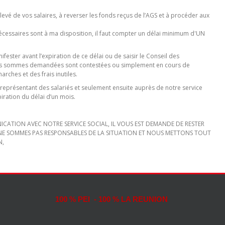
elevé de vos salaires, à reverser les fonds reçus de l’AGS et à procéder aux
écessaires sont à ma disposition, il faut compter un délai minimum d'UN
nifester avant l’expiration de ce délai ou de saisir le Conseil des
les sommes demandées sont contestées ou simplement en cours de
ches et des frais inutiles.
eprésentant des salariés et seulement ensuite auprès de notre service
piration du délai d’un mois.
ICATION AVEC NOTRE SERVICE SOCIAL, IL VOUS EST DEMANDE DE RESTER
NE SOMMES PAS RESPONSABLES DE LA SITUATION ET NOUS METTONS TOUT
N,
100 % PEI - 100 % LA REUNION