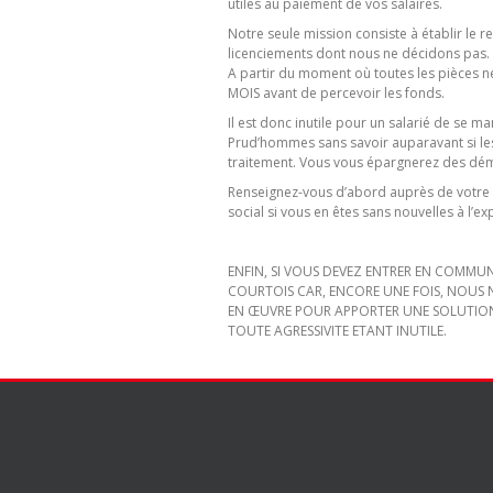
utiles au paiement de vos salaires.
Notre seule mission consiste à établir le r
licenciements dont nous ne décidons pas.
A partir du moment où toutes les pièces n
MOIS avant de percevoir les fonds.
Il est donc inutile pour un salarié de se ma
Prud’hommes sans savoir auparavant si 
traitement. Vous vous épargnerez des démar
Renseignez-vous d’abord auprès de votre r
social si vous en êtes sans nouvelles à l’ex
ENFIN, SI VOUS DEVEZ ENTRER EN COMMUN
COURTOIS CAR, ENCORE UNE FOIS, NOUS 
EN ŒUVRE POUR APPORTER UNE SOLUTIO
TOUTE AGRESSIVITE ETANT INUTILE.