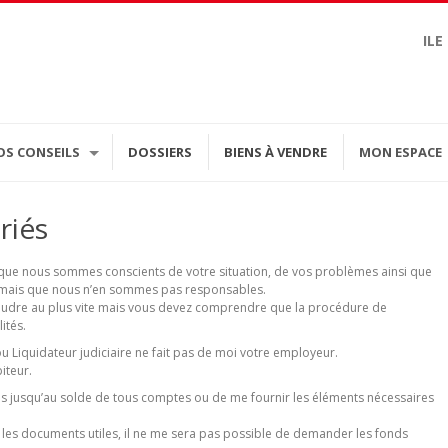
ILE
OS CONSEILS
DOSSIERS
BIENS À VENDRE
MON ESPACE
riés
r que nous sommes conscients de votre situation, de vos problèmes ainsi que
es mais que nous n’en sommes pas responsables.
oudre au plus vite mais vous devez comprendre que la procédure de
ités.
 Liquidateur judiciaire ne fait pas de moi votre employeur.
iteur.
iales jusqu’au solde de tous comptes ou de me fournir les éléments nécessaires
les documents utiles, il ne me sera pas possible de demander les fonds