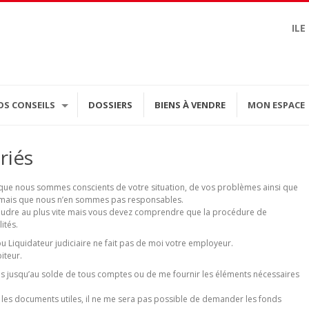
ILE
OS CONSEILS
DOSSIERS
BIENS À VENDRE
MON ESPACE
riés
r que nous sommes conscients de votre situation, de vos problèmes ainsi que
es mais que nous n’en sommes pas responsables.
oudre au plus vite mais vous devez comprendre que la procédure de
ités.
 Liquidateur judiciaire ne fait pas de moi votre employeur.
iteur.
iales jusqu’au solde de tous comptes ou de me fournir les éléments nécessaires
les documents utiles, il ne me sera pas possible de demander les fonds