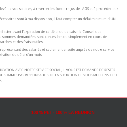
elevé de vos salaires, à reverser les fonds reçus de l’AGS et à procéder aux
écessaires sont à ma disposition, il faut compter un délai minimum d'UN
nifester avant l’expiration de ce délai ou de saisir le Conseil des
les sommes demandées sont contestées ou simplement en cours de
ches et des frais inutiles.
eprésentant des salariés et seulement ensuite auprès de notre service
piration du délai d’un mois.
ICATION AVEC NOTRE SERVICE SOCIAL, IL VOUS EST DEMANDE DE RESTER
NE SOMMES PAS RESPONSABLES DE LA SITUATION ET NOUS METTONS TOUT
N,
100 % PEI - 100 % LA REUNION