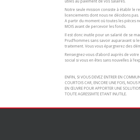
utiles au paiement de vos salaires.
Notre seule mission consiste à établir le r
licenciements dont nous ne décidons pas.
A partir du moment où toutes les pièces n
MOIS avant de percevoir les fonds.
Il est donc inutile pour un salarié de se ma
Prud’hommes sans savoir auparavant si 
traitement. Vous vous épargnerez des démar
Renseignez-vous d’abord auprès de votre r
social si vous en êtes sans nouvelles à l’ex
ENFIN, SI VOUS DEVEZ ENTRER EN COMMUN
COURTOIS CAR, ENCORE UNE FOIS, NOUS 
EN ŒUVRE POUR APPORTER UNE SOLUTIO
TOUTE AGRESSIVITE ETANT INUTILE.