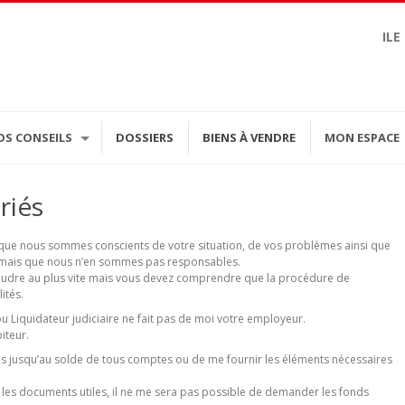
ILE
OS CONSEILS
DOSSIERS
BIENS À VENDRE
MON ESPACE
riés
r que nous sommes conscients de votre situation, de vos problèmes ainsi que
es mais que nous n’en sommes pas responsables.
oudre au plus vite mais vous devez comprendre que la procédure de
ités.
 Liquidateur judiciaire ne fait pas de moi votre employeur.
iteur.
iales jusqu’au solde de tous comptes ou de me fournir les éléments nécessaires
les documents utiles, il ne me sera pas possible de demander les fonds