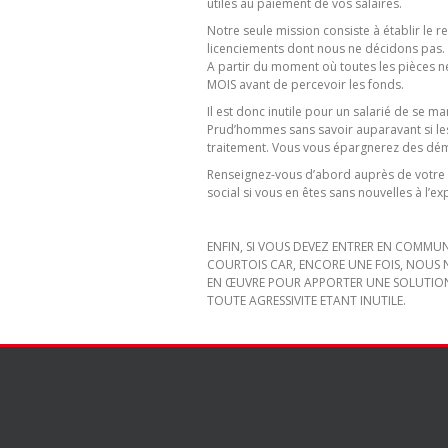
utiles au paiement de vos salaires.
Notre seule mission consiste à établir le r
licenciements dont nous ne décidons pas.
A partir du moment où toutes les pièces n
MOIS avant de percevoir les fonds.
Il est donc inutile pour un salarié de se ma
Prud’hommes sans savoir auparavant si 
traitement. Vous vous épargnerez des démar
Renseignez-vous d’abord auprès de votre r
social si vous en êtes sans nouvelles à l’ex
ENFIN, SI VOUS DEVEZ ENTRER EN COMMUN
COURTOIS CAR, ENCORE UNE FOIS, NOUS 
EN ŒUVRE POUR APPORTER UNE SOLUTIO
TOUTE AGRESSIVITE ETANT INUTILE.