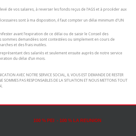
elevé de vos salaires, à reverser les fonds reçus de l’AGS et à procéder aux
écessaires sont à ma disposition, il faut compter un délai minimum d'UN
nifester avant l’expiration de ce délai ou de saisir le Conseil des
les sommes demandées sont contestées ou simplement en cours de
ches et des frais inutiles.
eprésentant des salariés et seulement ensuite auprès de notre service
piration du délai d’un mois.
ICATION AVEC NOTRE SERVICE SOCIAL, IL VOUS EST DEMANDE DE RESTER
NE SOMMES PAS RESPONSABLES DE LA SITUATION ET NOUS METTONS TOUT
N,
100 % PEI - 100 % LA REUNION