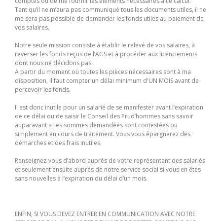
comptes ou de me fournir les éléments nécessaires à ce calcul.
Tant qu’il ne m’aura pas communiqué tous les documents utiles, il ne
me sera pas possible de demander les fonds utiles au paiement de
vos salaires.
Notre seule mission consiste à établir le relevé de vos salaires, à
reverser les fonds reçus de l’AGS et à procéder aux licenciements
dont nous ne décidons pas.
A partir du moment où toutes les pièces nécessaires sont à ma
disposition, il faut compter un délai minimum d'UN MOIS avant de
percevoir les fonds.
Il est donc inutile pour un salarié de se manifester avant l’expiration
de ce délai ou de saisir le Conseil des Prud’hommes sans savoir
auparavant si les sommes demandées sont contestées ou
simplement en cours de traitement. Vous vous épargnerez des
démarches et des frais inutiles.
Renseignez-vous d’abord auprès de votre représentant des salariés
et seulement ensuite auprès de notre service social si vous en êtes
sans nouvelles à l’expiration du délai d’un mois.
ENFIN, SI VOUS DEVEZ ENTRER EN COMMUNICATION AVEC NOTRE