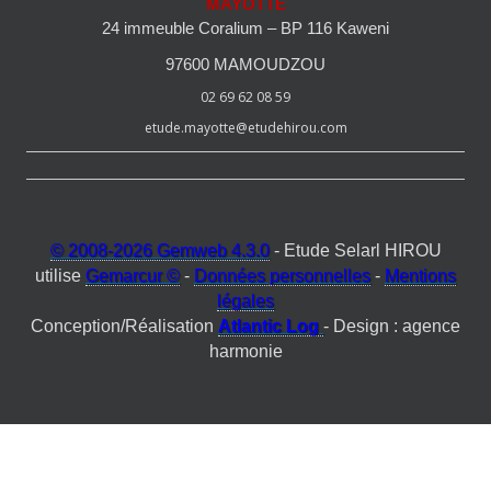
MAYOTTE
24 immeuble Coralium – BP 116 Kaweni
97600 MAMOUDZOU
02 69 62 08 59
etude.mayotte@etudehirou.com
© 2008-2026 Gemweb 4.3.0
- Etude Selarl HIROU
utilise
Gemarcur ©
-
Données personnelles
-
Mentions
légales
Conception/Réalisation
Atlantic Log
- Design : agence
harmonie