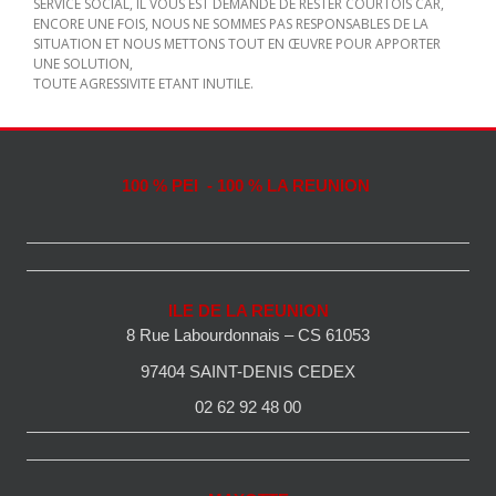
SERVICE SOCIAL, IL VOUS EST DEMANDE DE RESTER COURTOIS CAR,
ENCORE UNE FOIS, NOUS NE SOMMES PAS RESPONSABLES DE LA
SITUATION ET NOUS METTONS TOUT EN ŒUVRE POUR APPORTER
UNE SOLUTION,
TOUTE AGRESSIVITE ETANT INUTILE.
100 % PEI - 100 % LA REUNION
ILE DE LA REUNION
8 Rue Labourdonnais – CS 61053
97404 SAINT-DENIS CEDEX
02 62 92 48 00