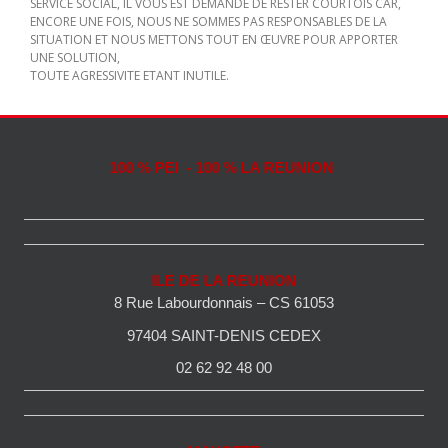
SERVICE SOCIAL, IL VOUS EST DEMANDE DE RESTER COURTOIS CAR,
ENCORE UNE FOIS, NOUS NE SOMMES PAS RESPONSABLES DE LA
SITUATION ET NOUS METTONS TOUT EN ŒUVRE POUR APPORTER
UNE SOLUTION,
TOUTE AGRESSIVITE ETANT INUTILE.
100 % PEI - 100 % LA REUNION
ILE DE LA REUNION
8 Rue Labourdonnais – CS 61053
97404 SAINT-DENIS CEDEX
02 62 92 48 00