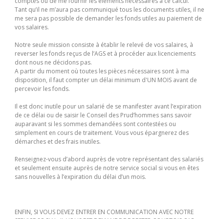
comptes ou de me fournir les éléments nécessaires à ce calcul.
Tant qu’il ne m’aura pas communiqué tous les documents utiles, il ne
me sera pas possible de demander les fonds utiles au paiement de
vos salaires.
Notre seule mission consiste à établir le relevé de vos salaires, à
reverser les fonds reçus de l’AGS et à procéder aux licenciements
dont nous ne décidons pas.
A partir du moment où toutes les pièces nécessaires sont à ma
disposition, il faut compter un délai minimum d'UN MOIS avant de
percevoir les fonds.
Il est donc inutile pour un salarié de se manifester avant l’expiration
de ce délai ou de saisir le Conseil des Prud’hommes sans savoir
auparavant si les sommes demandées sont contestées ou
simplement en cours de traitement. Vous vous épargnerez des
démarches et des frais inutiles.
Renseignez-vous d’abord auprès de votre représentant des salariés
et seulement ensuite auprès de notre service social si vous en êtes
sans nouvelles à l’expiration du délai d’un mois.
ENFIN, SI VOUS DEVEZ ENTRER EN COMMUNICATION AVEC NOTRE