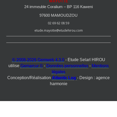
MAYOTTE
24 immeuble Coralium – BP 116 Kaweni
97600 MAMOUDZOU
02 69 62 08 59
etude.mayotte@etudehirou.com
© 2008-2026 Gemweb 4.3.0
- Etude Selarl HIROU
utilise
Gemarcur ©
-
Données personnelles
-
Mentions
légales
Conception/Réalisation
Atlantic Log
- Design : agence
harmonie