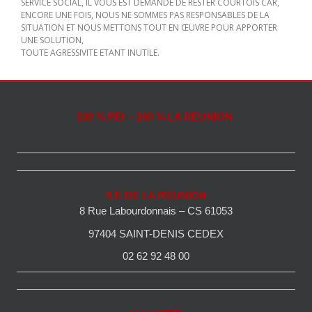
SERVICE SOCIAL, IL VOUS EST DEMANDE DE RESTER COURTOIS CAR,
ENCORE UNE FOIS, NOUS NE SOMMES PAS RESPONSABLES DE LA
SITUATION ET NOUS METTONS TOUT EN ŒUVRE POUR APPORTER
UNE SOLUTION,
TOUTE AGRESSIVITE ETANT INUTILE.
100 % PEI - 100 % LA REUNION
ILE DE LA REUNION
8 Rue Labourdonnais – CS 61053
97404 SAINT-DENIS CEDEX
02 62 92 48 00