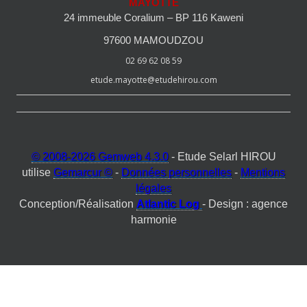
MAYOTTE
24 immeuble Coralium – BP 116 Kaweni
97600 MAMOUDZOU
02 69 62 08 59
etude.mayotte@etudehirou.com
© 2008-2026 Gemweb 4.3.0
- Etude Selarl HIROU
utilise
Gemarcur ©
-
Données personnelles
-
Mentions
légales
Conception/Réalisation
Atlantic Log
- Design : agence
harmonie