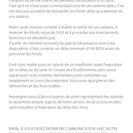
comptes ou de me fournir les éléments nécessaires à ce calcul.
Tant qu’il ne m’aura pas communiqué tous les documents utiles, il ne
me sera pas possible de demander les fonds utiles au paiement de
vos salaires.
Notre seule mission consiste à établir le relevé de vos salaires, à
reverser les fonds reçus de l’AGS et à procéder aux licenciements
dont nous ne décidons pas.
A partir du moment où toutes les pièces nécessaires sont à ma
disposition, il faut compter un délai minimum d'UN MOIS avant de
percevoir les fonds.
Il est donc inutile pour un salarié de se manifester avant l’expiration
de ce délai ou de saisir le Conseil des Prud’hommes sans savoir
auparavant si les sommes demandées sont contestées ou
simplement en cours de traitement. Vous vous épargnerez des
démarches et des frais inutiles.
Renseignez-vous d’abord auprès de votre représentant des salariés
et seulement ensuite auprès de notre service social si vous en êtes
sans nouvelles à l’expiration du délai d’un mois.
ENFIN, SI VOUS DEVEZ ENTRER EN COMMUNICATION AVEC NOTRE