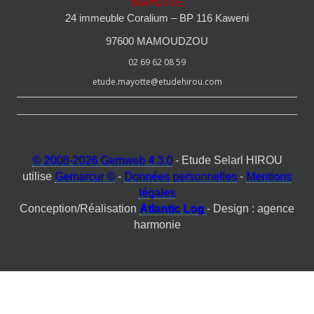
MAYOTTE
24 immeuble Coralium – BP 116 Kaweni
97600 MAMOUDZOU
02 69 62 08 59
etude.mayotte@etudehirou.com
© 2008-2026 Gemweb 4.3.0
- Etude Selarl HIROU
utilise
Gemarcur ©
-
Données personnelles
-
Mentions
légales
Conception/Réalisation
Atlantic Log
- Design : agence
harmonie