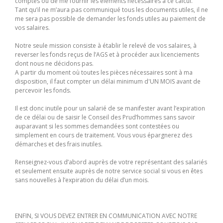
comptes ou de me fournir les éléments nécessaires à ce calcul.
Tant qu’il ne m’aura pas communiqué tous les documents utiles, il ne
me sera pas possible de demander les fonds utiles au paiement de
vos salaires.
Notre seule mission consiste à établir le relevé de vos salaires, à
reverser les fonds reçus de l’AGS et à procéder aux licenciements
dont nous ne décidons pas.
A partir du moment où toutes les pièces nécessaires sont à ma
disposition, il faut compter un délai minimum d'UN MOIS avant de
percevoir les fonds.
Il est donc inutile pour un salarié de se manifester avant l’expiration
de ce délai ou de saisir le Conseil des Prud’hommes sans savoir
auparavant si les sommes demandées sont contestées ou
simplement en cours de traitement. Vous vous épargnerez des
démarches et des frais inutiles.
Renseignez-vous d’abord auprès de votre représentant des salariés
et seulement ensuite auprès de notre service social si vous en êtes
sans nouvelles à l’expiration du délai d’un mois.
ENFIN, SI VOUS DEVEZ ENTRER EN COMMUNICATION AVEC NOTRE