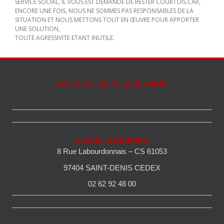
SERVICE SOCIAL, IL VOUS EST DEMANDE DE RESTER COURTOIS CAR,
ENCORE UNE FOIS, NOUS NE SOMMES PAS RESPONSABLES DE LA
SITUATION ET NOUS METTONS TOUT EN ŒUVRE POUR APPORTER
UNE SOLUTION,
TOUTE AGRESSIVITE ETANT INUTILE.
100 % PEI - 100 % LA REUNION
ILE DE LA REUNION
8 Rue Labourdonnais – CS 61053
97404 SAINT-DENIS CEDEX
02 62 92 48 00