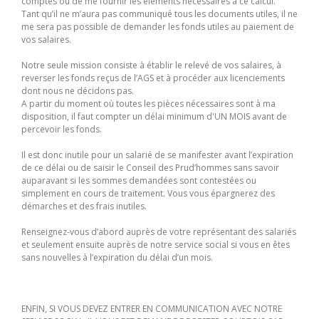
comptes ou de me fournir les éléments nécessaires à ce calcul.
Tant qu’il ne m’aura pas communiqué tous les documents utiles, il ne
me sera pas possible de demander les fonds utiles au paiement de
vos salaires.
Notre seule mission consiste à établir le relevé de vos salaires, à
reverser les fonds reçus de l’AGS et à procéder aux licenciements
dont nous ne décidons pas.
A partir du moment où toutes les pièces nécessaires sont à ma
disposition, il faut compter un délai minimum d'UN MOIS avant de
percevoir les fonds.
Il est donc inutile pour un salarié de se manifester avant l’expiration
de ce délai ou de saisir le Conseil des Prud’hommes sans savoir
auparavant si les sommes demandées sont contestées ou
simplement en cours de traitement. Vous vous épargnerez des
démarches et des frais inutiles.
Renseignez-vous d’abord auprès de votre représentant des salariés
et seulement ensuite auprès de notre service social si vous en êtes
sans nouvelles à l’expiration du délai d’un mois.
ENFIN, SI VOUS DEVEZ ENTRER EN COMMUNICATION AVEC NOTRE