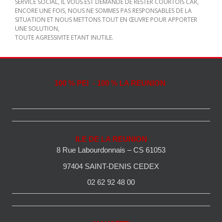
SERVICE SOCIAL, IL VOUS EST DEMANDE DE RESTER COURTOIS CAR,
ENCORE UNE FOIS, NOUS NE SOMMES PAS RESPONSABLES DE LA
SITUATION ET NOUS METTONS TOUT EN ŒUVRE POUR APPORTER
UNE SOLUTION,
TOUTE AGRESSIVITE ETANT INUTILE.
100 % PEI - 100 % LA REUNION
ILE DE LA REUNION
8 Rue Labourdonnais – CS 61053
97404 SAINT-DENIS CEDEX
02 62 92 48 00