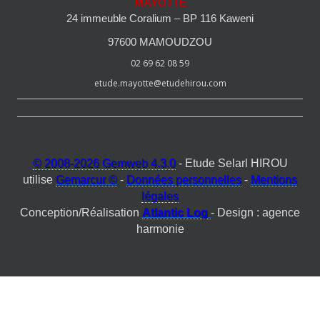
MAYOTTE
24 immeuble Coralium – BP 116 Kaweni
97600 MAMOUDZOU
02 69 62 08 59
etude.mayotte@etudehirou.com
© 2008-2026 Gemweb 4.3.0
- Etude Selarl HIROU
utilise
Gemarcur ©
-
Données personnelles
-
Mentions
légales
Conception/Réalisation
Atlantic Log
- Design : agence
harmonie