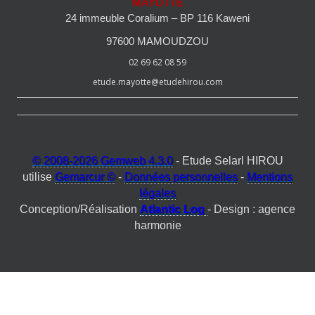
MAYOTTE
24 immeuble Coralium – BP 116 Kaweni
97600 MAMOUDZOU
02 69 62 08 59
etude.mayotte@etudehirou.com
© 2008-2026 Gemweb 4.3.0
- Etude Selarl HIROU
utilise
Gemarcur ©
-
Données personnelles
-
Mentions
légales
Conception/Réalisation
Atlantic Log
- Design : agence
harmonie