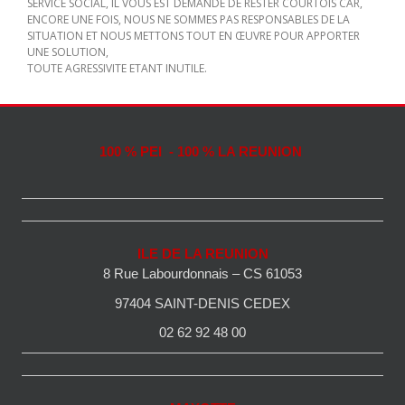
SERVICE SOCIAL, IL VOUS EST DEMANDE DE RESTER COURTOIS CAR,
ENCORE UNE FOIS, NOUS NE SOMMES PAS RESPONSABLES DE LA
SITUATION ET NOUS METTONS TOUT EN ŒUVRE POUR APPORTER
UNE SOLUTION,
TOUTE AGRESSIVITE ETANT INUTILE.
100 % PEI - 100 % LA REUNION
ILE DE LA REUNION
8 Rue Labourdonnais – CS 61053
97404 SAINT-DENIS CEDEX
02 62 92 48 00