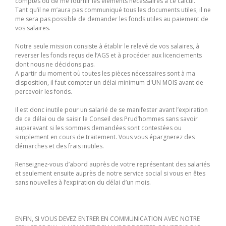
comptes ou de me fournir les éléments nécessaires à ce calcul.
Tant qu’il ne m’aura pas communiqué tous les documents utiles, il ne
me sera pas possible de demander les fonds utiles au paiement de
vos salaires.
Notre seule mission consiste à établir le relevé de vos salaires, à
reverser les fonds reçus de l’AGS et à procéder aux licenciements
dont nous ne décidons pas.
A partir du moment où toutes les pièces nécessaires sont à ma
disposition, il faut compter un délai minimum d'UN MOIS avant de
percevoir les fonds.
Il est donc inutile pour un salarié de se manifester avant l’expiration
de ce délai ou de saisir le Conseil des Prud’hommes sans savoir
auparavant si les sommes demandées sont contestées ou
simplement en cours de traitement. Vous vous épargnerez des
démarches et des frais inutiles.
Renseignez-vous d’abord auprès de votre représentant des salariés
et seulement ensuite auprès de notre service social si vous en êtes
sans nouvelles à l’expiration du délai d’un mois.
ENFIN, SI VOUS DEVEZ ENTRER EN COMMUNICATION AVEC NOTRE