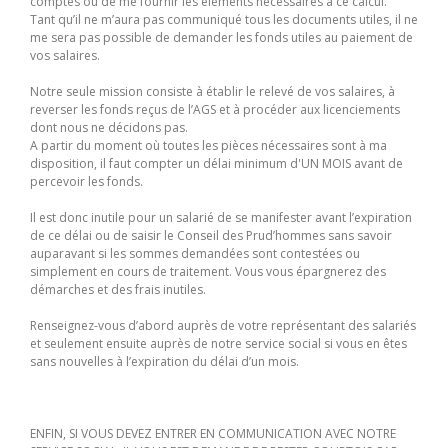
comptes ou de me fournir les éléments nécessaires à ce calcul.
Tant qu’il ne m’aura pas communiqué tous les documents utiles, il ne
me sera pas possible de demander les fonds utiles au paiement de
vos salaires.
Notre seule mission consiste à établir le relevé de vos salaires, à
reverser les fonds reçus de l’AGS et à procéder aux licenciements
dont nous ne décidons pas.
A partir du moment où toutes les pièces nécessaires sont à ma
disposition, il faut compter un délai minimum d'UN MOIS avant de
percevoir les fonds.
Il est donc inutile pour un salarié de se manifester avant l’expiration
de ce délai ou de saisir le Conseil des Prud’hommes sans savoir
auparavant si les sommes demandées sont contestées ou
simplement en cours de traitement. Vous vous épargnerez des
démarches et des frais inutiles.
Renseignez-vous d’abord auprès de votre représentant des salariés
et seulement ensuite auprès de notre service social si vous en êtes
sans nouvelles à l’expiration du délai d’un mois.
ENFIN, SI VOUS DEVEZ ENTRER EN COMMUNICATION AVEC NOTRE