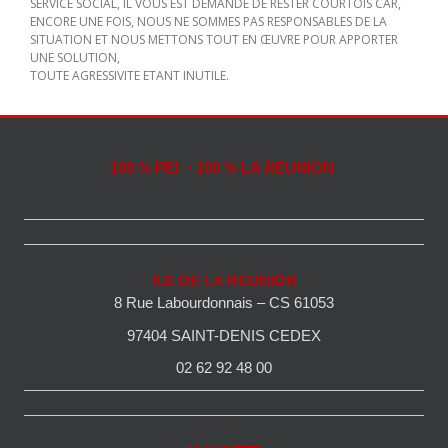
SERVICE SOCIAL, IL VOUS EST DEMANDE DE RESTER COURTOIS CAR,
ENCORE UNE FOIS, NOUS NE SOMMES PAS RESPONSABLES DE LA
SITUATION ET NOUS METTONS TOUT EN ŒUVRE POUR APPORTER
UNE SOLUTION,
TOUTE AGRESSIVITE ETANT INUTILE.
100 % PEI - 100 % LA REUNION
ILE DE LA REUNION
8 Rue Labourdonnais – CS 61053
97404 SAINT-DENIS CEDEX
02 62 92 48 00