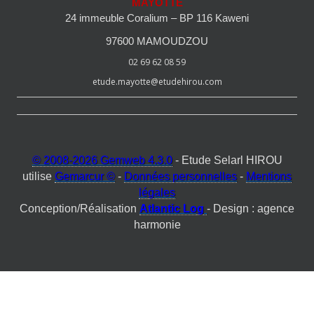
MAYOTTE
24 immeuble Coralium – BP 116 Kaweni
97600 MAMOUDZOU
02 69 62 08 59
etude.mayotte@etudehirou.com
© 2008-2026 Gemweb 4.3.0
- Etude Selarl HIROU
utilise
Gemarcur ©
-
Données personnelles
-
Mentions
légales
Conception/Réalisation
Atlantic Log
- Design : agence
harmonie