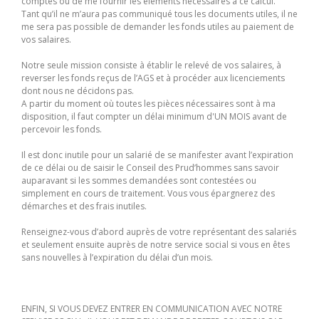
comptes ou de me fournir les éléments nécessaires à ce calcul.
Tant qu’il ne m’aura pas communiqué tous les documents utiles, il ne
me sera pas possible de demander les fonds utiles au paiement de
vos salaires.
Notre seule mission consiste à établir le relevé de vos salaires, à
reverser les fonds reçus de l’AGS et à procéder aux licenciements
dont nous ne décidons pas.
A partir du moment où toutes les pièces nécessaires sont à ma
disposition, il faut compter un délai minimum d'UN MOIS avant de
percevoir les fonds.
Il est donc inutile pour un salarié de se manifester avant l’expiration
de ce délai ou de saisir le Conseil des Prud’hommes sans savoir
auparavant si les sommes demandées sont contestées ou
simplement en cours de traitement. Vous vous épargnerez des
démarches et des frais inutiles.
Renseignez-vous d’abord auprès de votre représentant des salariés
et seulement ensuite auprès de notre service social si vous en êtes
sans nouvelles à l’expiration du délai d’un mois.
ENFIN, SI VOUS DEVEZ ENTRER EN COMMUNICATION AVEC NOTRE