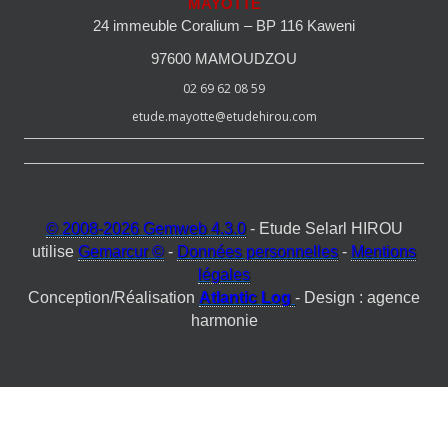
MAYOTTE
24 immeuble Coralium – BP 116 Kaweni
97600 MAMOUDZOU
02 69 62 08 59
etude.mayotte@etudehirou.com
© 2008-2026 Gemweb 4.3.0
- Etude Selarl HIROU
utilise
Gemarcur ©
-
Données personnelles
-
Mentions
légales
Conception/Réalisation
Atlantic Log
- Design : agence
harmonie