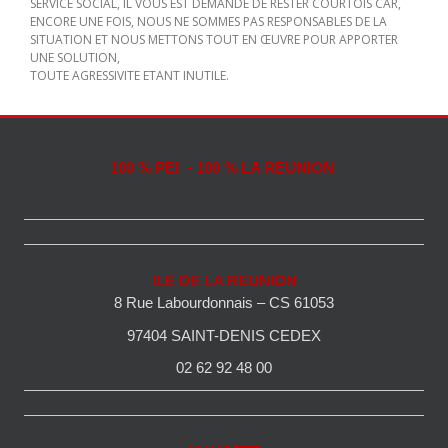
SERVICE SOCIAL, IL VOUS EST DEMANDE DE RESTER COURTOIS CAR,
ENCORE UNE FOIS, NOUS NE SOMMES PAS RESPONSABLES DE LA
SITUATION ET NOUS METTONS TOUT EN ŒUVRE POUR APPORTER
UNE SOLUTION,
TOUTE AGRESSIVITE ETANT INUTILE.
100 % PEI - 100 % LA REUNION
ILE DE LA REUNION
8 Rue Labourdonnais – CS 61053
97404 SAINT-DENIS CEDEX
02 62 92 48 00