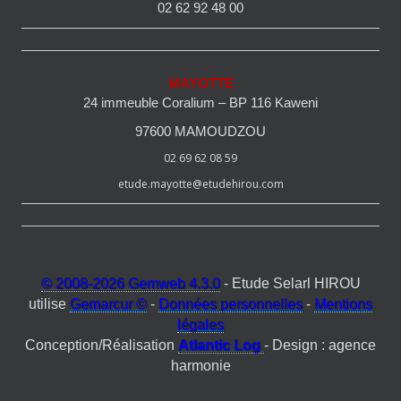
02 62 92 48 00
MAYOTTE
24 immeuble Coralium – BP 116 Kaweni
97600 MAMOUDZOU
02 69 62 08 59
etude.mayotte@etudehirou.com
© 2008-2026 Gemweb 4.3.0
- Etude Selarl HIROU
utilise
Gemarcur ©
-
Données personnelles
-
Mentions
légales
Conception/Réalisation
Atlantic Log
- Design : agence
harmonie