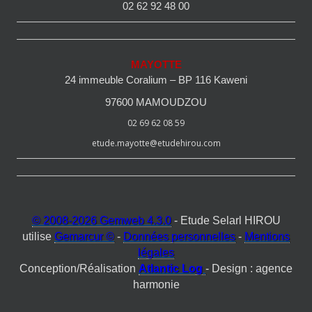
02 62 92 48 00
MAYOTTE
24 immeuble Coralium – BP 116 Kaweni
97600 MAMOUDZOU
02 69 62 08 59
etude.mayotte@etudehirou.com
© 2008-2026 Gemweb 4.3.0
- Etude Selarl HIROU
utilise
Gemarcur ©
-
Données personnelles
-
Mentions
légales
Conception/Réalisation
Atlantic Log
- Design : agence
harmonie