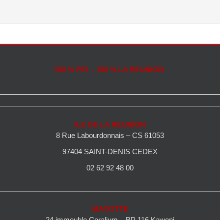
100 % PEI - 100 % LA REUNION
ILE DE LA REUNION
8 Rue Labourdonnais – CS 61053
97404 SAINT-DENIS CEDEX
02 62 92 48 00
MAYOTTE
24 immeuble Coralium – BP 116 Kaweni