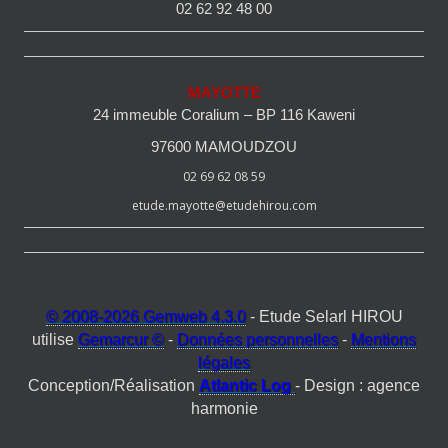
02 62 92 48 00
MAYOTTE
24 immeuble Coralium – BP 116 Kaweni
97600 MAMOUDZOU
02 69 62 08 59
etude.mayotte@etudehirou.com
© 2008-2026 Gemweb 4.3.0
- Etude Selarl HIROU
utilise
Gemarcur ©
-
Données personnelles
-
Mentions
légales
Conception/Réalisation
Atlantic Log
- Design : agence
harmonie