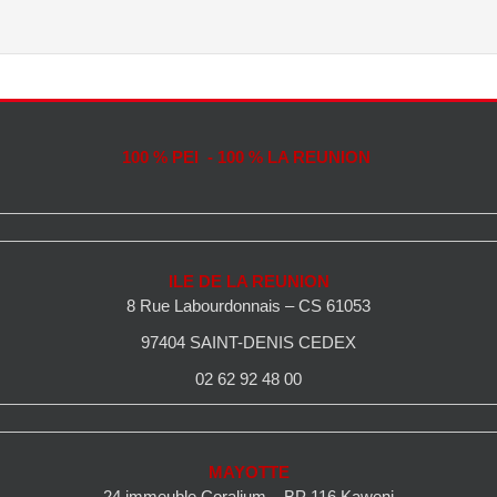
100 % PEI - 100 % LA REUNION
ILE DE LA REUNION
8 Rue Labourdonnais – CS 61053
97404 SAINT-DENIS CEDEX
02 62 92 48 00
MAYOTTE
24 immeuble Coralium – BP 116 Kaweni