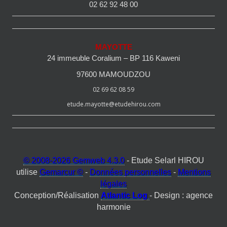
02 62 92 48 00
MAYOTTE
24 immeuble Coralium – BP 116 Kaweni
97600 MAMOUDZOU
02 69 62 08 59
etude.mayotte@etudehirou.com
© 2008-2026 Gemweb 4.3.0
- Etude Selarl HIROU
utilise
Gemarcur ©
-
Données personnelles
-
Mentions
légales
Conception/Réalisation
Atlantic Log
- Design : agence
harmonie