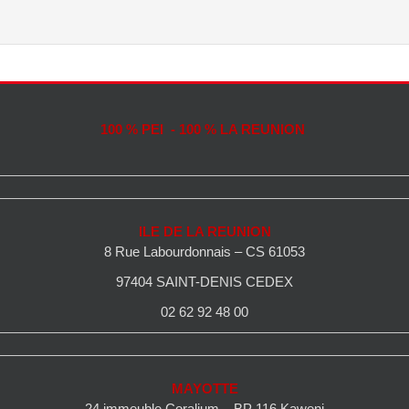
100 % PEI - 100 % LA REUNION
ILE DE LA REUNION
8 Rue Labourdonnais – CS 61053
97404 SAINT-DENIS CEDEX
02 62 92 48 00
MAYOTTE
24 immeuble Coralium – BP 116 Kaweni