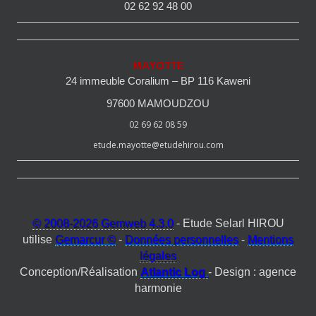
02 62 92 48 00
MAYOTTE
24 immeuble Coralium – BP 116 Kaweni
97600 MAMOUDZOU
02 69 62 08 59
etude.mayotte@etudehirou.com
© 2008-2026 Gemweb 4.3.0
- Etude Selarl HIROU
utilise
Gemarcur ©
-
Données personnelles
-
Mentions
légales
Conception/Réalisation
Atlantic Log
- Design : agence
harmonie