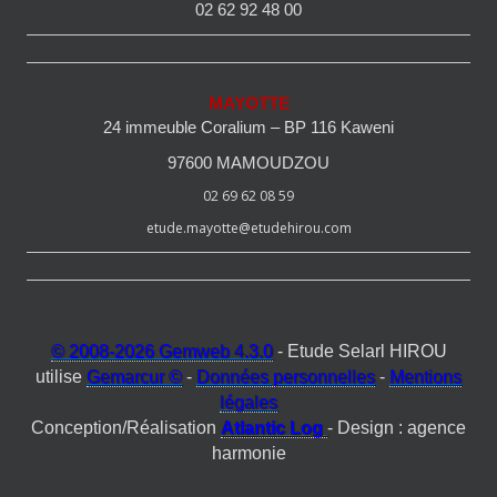
02 62 92 48 00
MAYOTTE
24 immeuble Coralium – BP 116 Kaweni
97600 MAMOUDZOU
02 69 62 08 59
etude.mayotte@etudehirou.com
© 2008-2026 Gemweb 4.3.0
- Etude Selarl HIROU
utilise
Gemarcur ©
-
Données personnelles
-
Mentions
légales
Conception/Réalisation
Atlantic Log
- Design : agence
harmonie